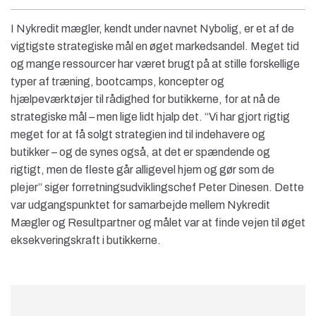
I Nykredit mægler, kendt under navnet Nybolig, er et af de
vigtigste strategiske mål en øget markedsandel. Meget tid
og mange ressourcer har været brugt på at stille forskellige
typer af træning, bootcamps, koncepter og
hjælpeværktøjer til rådighed for butikkerne, for at nå de
strategiske mål – men lige lidt hjalp det. “Vi har gjort rigtig
meget for at få solgt strategien ind til indehavere og
butikker – og de synes også, at det er spændende og
rigtigt, men de fleste går alligevel hjem og gør som de
plejer” siger forretningsudviklingschef Peter Dinesen. Dette
var udgangspunktet for samarbejde mellem Nykredit
Mægler og Resultpartner og målet var at finde vejen til øget
eksekveringskraft i butikkerne.