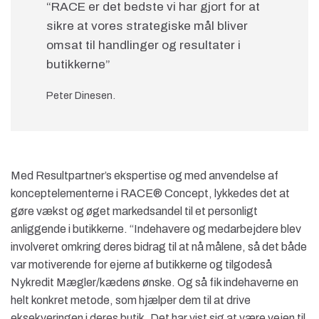
“RACE er det bedste vi har gjort for at
sikre at vores strategiske mål bliver
omsat til handlinger og resultater i
butikkerne”
Peter Dinesen.
Med Resultpartner’s ekspertise og med anvendelse af
konceptelementerne i RACE® Concept, lykkedes det at
gøre vækst og øget markedsandel til et personligt
anliggende i butikkerne. “Indehavere og medarbejdere blev
involveret omkring deres bidrag til at nå målene, så det både
var motiverende for ejerne af butikkerne og tilgodeså
Nykredit Mægler/kædens ønske. Og så fik indehaverne en
helt konkret metode, som hjælper dem til at drive
eksekveringen i deres butik. Det har vist sig at være vejen til