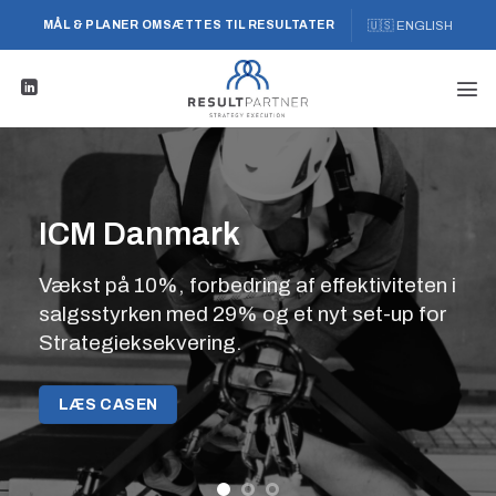
Fortsæt
🇺🇸 ENGLISH
MÅL & PLANER OMSÆTTES TIL RESULTATER
til
indhold
ICM Danmark
Vækst på 10%, forbedring af effektiviteten i
salgsstyrken med 29% og et nyt set-up for
Strategieksekvering.
LÆS CASEN