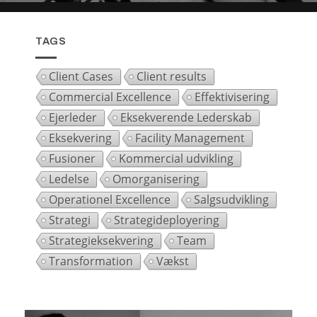
TAGS
Client Cases
Client results
Commercial Excellence
Effektivisering
Ejerleder
Eksekverende Lederskab
Eksekvering
Facility Management
Fusioner
Kommercial udvikling
Ledelse
Omorganisering
Operationel Excellence
Salgsudvikling
Strategi
Strategideployering
Strategieksekvering
Team
Transformation
Vækst