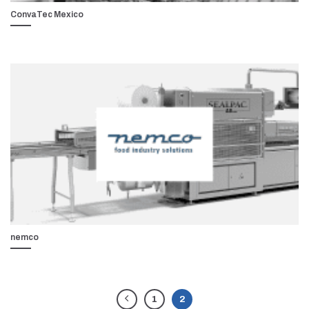
ConvaTec Mexico
nemco
1
2