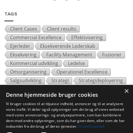
TAGS
Client Cases
Client results
Commercial Excellence
Effektivisering
Ejerleder
Eksekverende Lederskab
Eksekvering
Facility Management
Fusioner
Kommercial udvikling
Ledelse
Omorganisering
Operationel Excellence
Salgsudvikling
Strategi
Strategideployering
Strategieksekvering
Team
Transformation
×
Denne hjemmeside bruger cookies
Vækst
Vi bruger cookies til at tilpasse indhold, annoncer og til at analysere
vores trafik. Vi deler også oplysninger om din brug af vores websted
med vores annoncerings- og analysepartnere, som kan kombinere
dem med andre oplysninger, som du har givet dem, eller som de har
indsamlet fra din brug af deres tjenester.
Privatlivspolitik